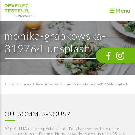
Menu
monika-grabkowska-
319764-unsplash
Accueil
>
Comment devenir testeur ?
>
monika-grabkowska-319764-unsplash
QUI SOMMES-NOUS ?
AQUALEHA est un spécialiste de l’analyse sensorielle et des
tests produits en Europe. Nous travaillons depuis près 25 ans