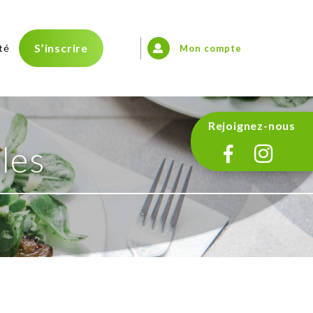
S’inscrire
té
Mon compte
Rejoignez-nous
les