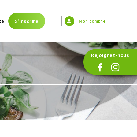
S’inscrire
té
Mon compte
Rejoignez-nous
e