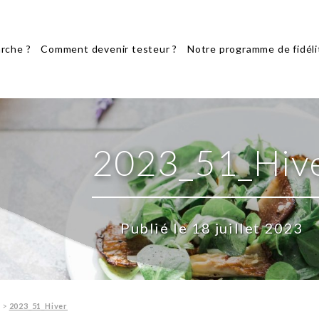
rche ?
Comment devenir testeur ?
Notre programme de fidéli
2023_51_Hiv
Publié le 18 juillet 2023
r
>
2023_51_Hiver