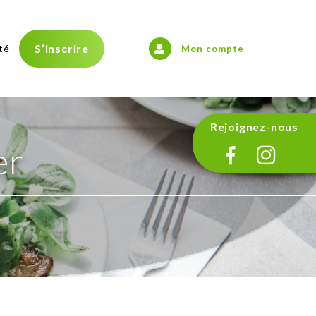
S’inscrire
té
Mon compte
Rejoignez-nous
er