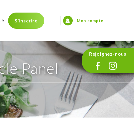
S’inscrire
té
Mon compte
Rejoignez-nous
cle Panel