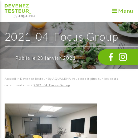
Menu
2021_04_Focus Group
Publié le 28 janvier 2021
Accueil
>
Devenez Testeur By AQUALEHA vous en dit plus sur les tests
consommateurs
>
2021_04_Focus Group