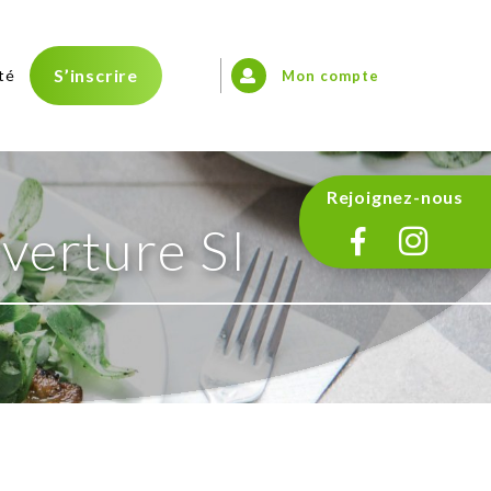
S’inscrire
té
Mon compte
Rejoignez-nous
erture SI