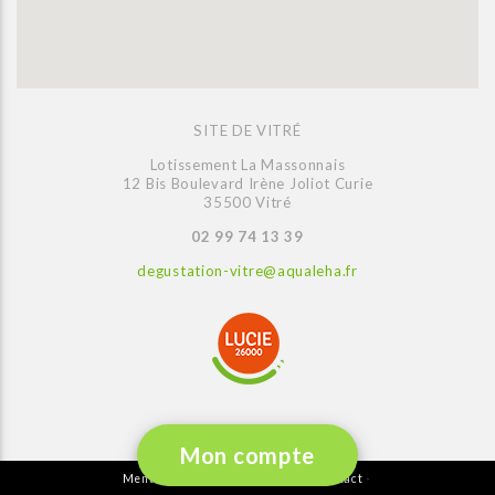
SITE DE VITRÉ
Lotissement La Massonnais
12 Bis Boulevard Irène Joliot Curie
35500 Vitré
02 99 74 13 39
degustation-vitre@aqualeha.fr
Mon compte
Mentions légales
Plan du site
Contact