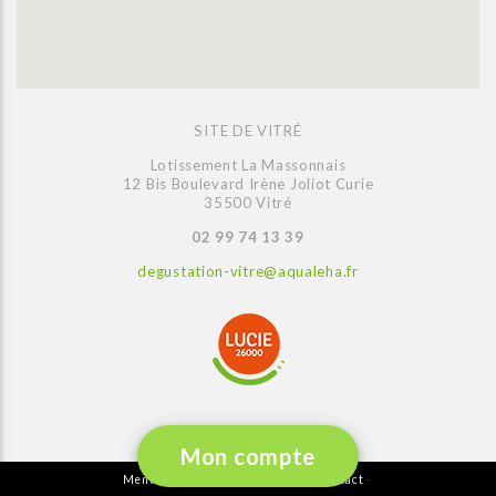
SITE DE VITRÉ
Lotissement La Massonnais
12 Bis Boulevard Irène Joliot Curie
35500 Vitré
02 99 74 13 39
degustation-vitre@aqualeha.fr
Mon compte
Mentions légales
Plan du site
Contact