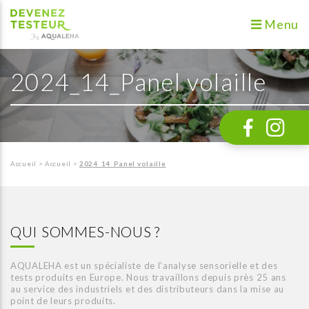
Menu
2024_14_Panel volaille
Accueil
>
Accueil
>
2024_14_Panel volaille
QUI SOMMES-NOUS ?
AQUALEHA est un spécialiste de l’analyse sensorielle et des
tests produits en Europe. Nous travaillons depuis près 25 ans
au service des industriels et des distributeurs dans la mise au
point de leurs produits.