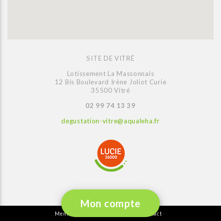
SITE DE VITRÉ
Lotissement La Massonnais
12 Bis Boulevard Irène Joliot Curie
35500 Vitré
02 99 74 13 39
degustation-vitre@aqualeha.fr
Mon compte
Mentions légales
Plan du site
Contact