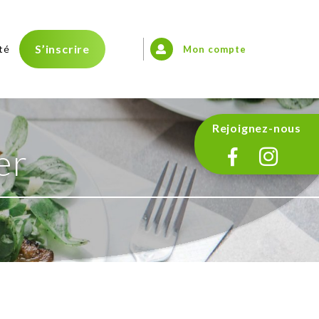
S’inscrire
té
Mon compte
Rejoignez-nous
er