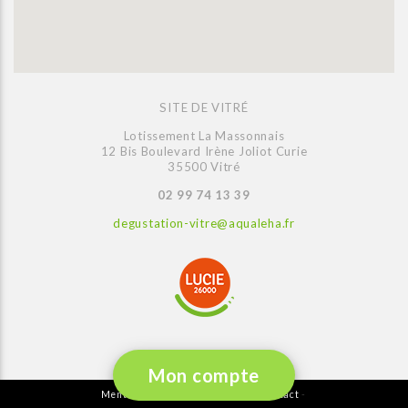
SITE DE VITRÉ
Lotissement La Massonnais
12 Bis Boulevard Irène Joliot Curie
35500 Vitré
02 99 74 13 39
degustation-vitre@aqualeha.fr
Mon compte
Mentions légales
Plan du site
Contact