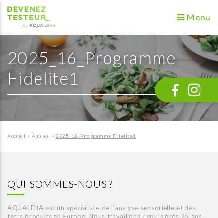
Menu
2025_16_Programme
Fidelite1
Accueil
>
Accueil
>
2025_16_Programme Fidelite1
QUI SOMMES-NOUS ?
AQUALEHA est un spécialiste de l’analyse sensorielle et des
tests produits en Europe. Nous travaillons depuis près 25 ans