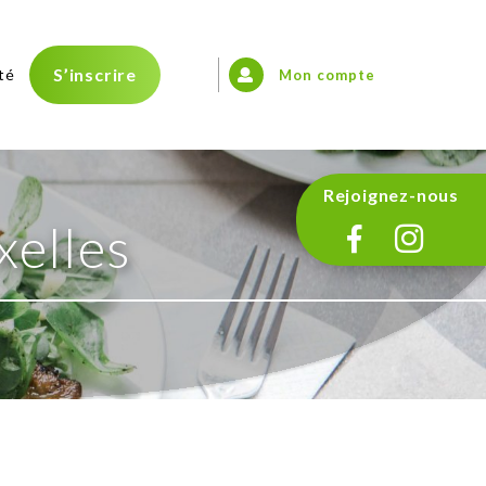
S’inscrire
té
Mon compte
Rejoignez-nous
elles