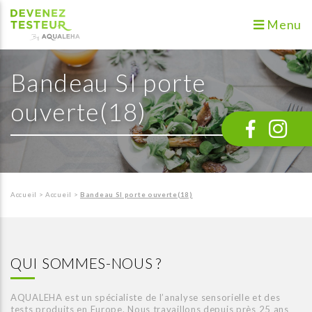
Menu
Bandeau SI porte
ouverte(18)
Accueil
>
Accueil
>
Bandeau SI porte ouverte(18)
QUI SOMMES-NOUS ?
AQUALEHA est un spécialiste de l’analyse sensorielle et des
tests produits en Europe. Nous travaillons depuis près 25 ans