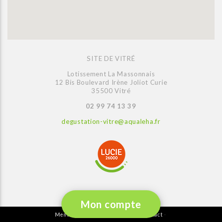
SITE DE VITRÉ
Lotissement La Massonnais
12 Bis Boulevard Irène Joliot Curie
35500 Vitré
02 99 74 13 39
degustation-vitre@aqualeha.fr
Mon compte
Mentions légales
Plan du site
Contact