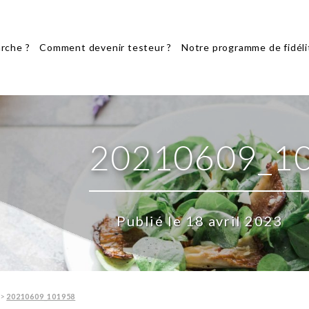
rche ?
Comment devenir testeur ?
Notre programme de fidéli
20210609_1
Publié le 18 avril 2023
>
20210609_101958