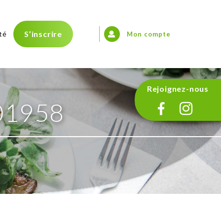
S’inscrire
té
Mon compte
Rejoignez-nous
01958